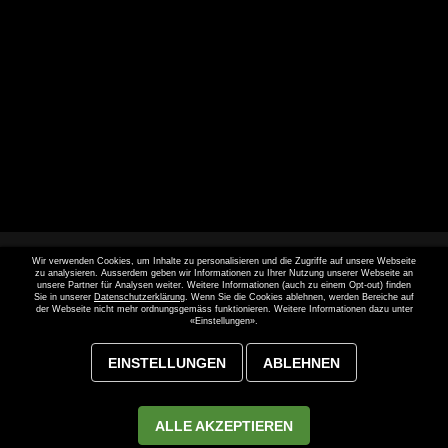
Wir verwenden Cookies, um Inhalte zu personalisieren und die Zugriffe auf unsere Webseite
zu analysieren. Ausserdem geben wir Informationen zu Ihrer Nutzung unserer Webseite an
unsere Partner für Analysen weiter. Weitere Informationen (auch zu einem Opt-out) finden
Sie in unserer
Datenschutzerklärung
. Wenn Sie die Cookies ablehnen, werden Bereiche auf
der Webseite nicht mehr ordnungsgemäss funktionieren. Weitere Informationen dazu unter
«Einstellungen».
Webseite entwickelt von
MAGIC SYSTEMS
und umgesetzt mit
EINSTELLUNGEN
ABLEHNEN
Dynamic CMS
. © 2021-2022 Gastros Switzerland AG. Inhalte und
Grafiken sind geistiges Eigentum von der Gastros Switzerland AG.
Weiterverwendung nur mit ausdrücklicher Genehmigung. Alle Rechte
ALLE AKZEPTIEREN
vorbehalten.