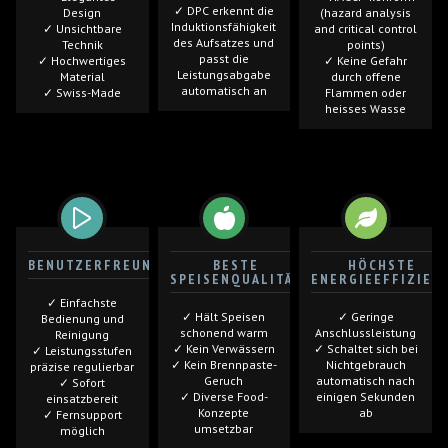
✓ DPC erkennt die
Design
(hazard analysis
Induktionsfähigkeit
✓ Unsichtbare
and critical control
des Aufsatzes und
Technik
points)
passt die
✓ Hochwertiges
✓ Keine Gefahr
Leistungsabgabe
Material
durch offene
automatisch an
✓ Swiss-Made
Flammen oder
heisses Wasse
BENUTZERFREUNDLICH
BESTE
HÖCHSTE
SPEISENQUALITÄT
ENERGIEEFFIZIEN
✓ Einfachste
✓ Hält Speisen
✓ Geringe
Bedienung und
schonend warm
Anschlussleistung
Reinigung
✓ Kein Verwässern
✓ Schaltet sich bei
✓ Leistungsstufen
✓ Kein Brennpaste-
Nichtgebrauch
präzise regulierbar
Geruch
automatisch nach
✓ Sofort
✓ Diverse Food-
einigen Sekunden
einsatzbereit
Konzepte
ab
✓ Fernsupport
umsetzbar
möglich