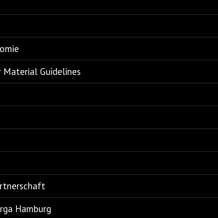
nomie
Material Guidelines
artnerschaft
norga Hamburg