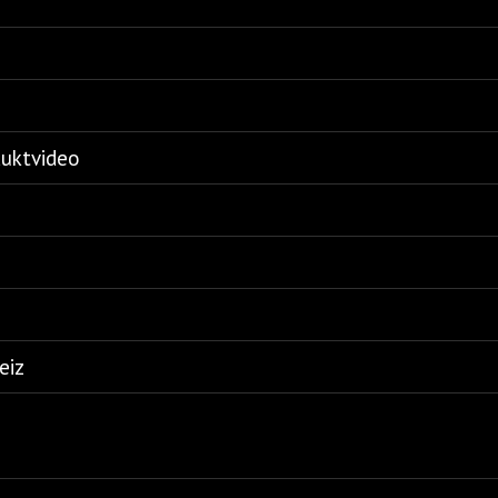
duktvideo
eiz