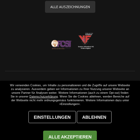
ALLE AUSZEICHNUNGEN
Wir verwenden Cookies, um Inhalte zu personalisieren und die Zugriffe auf unsere Webseite
zu analysieren. Ausserdem geben wir Informationen zu Ihrer Nutzung unserer Webseite an
unsere Partner für Analysen weiter. Weitere Informationen (auch zu einem Opt-out) finden
Sie in unserer
Datenschutzerklärung
. Wenn Sie die Cookies ablehnen, werden Bereiche auf
der Webseite nicht mehr ordnungsgemäss funktionieren. Weitere Informationen dazu unter
«Einstellungen».
Webseite entwickelt von
MAGIC SYSTEMS
und umgesetzt mit
EINSTELLUNGEN
ABLEHNEN
Dynamic CMS
. © 2021-2022 Gastros Switzerland AG. Inhalte und
Grafiken sind geistiges Eigentum von der Gastros Switzerland AG.
Weiterverwendung nur mit ausdrücklicher Genehmigung. Alle Rechte
ALLE AKZEPTIEREN
vorbehalten.