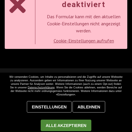
deaktiviert
Das Formular kann mit den aktuellen
Cookie-Einstellungen nicht angezeigt
werden.
Cookie-Einstellungen aufrufen
Wir verwenden Cookies, um Inhalte zu personalisieren und die Zugriffe auf unsere Webseite
zu analysieren. Ausserdem geben wir Informationen zu Ihrer Nutzung unserer Webseite an
unsere Partner für Analysen weiter. Weitere Informationen (auch zu einem Opt-out) finden
Sie in unserer
Datenschutzerklärung
. Wenn Sie die Cookies ablehnen, werden Bereiche auf
der Webseite nicht mehr ordnungsgemäss funktionieren. Weitere Informationen dazu unter
«Einstellungen».
Webseite entwickelt von
MAGIC SYSTEMS
und umgesetzt mit
EINSTELLUNGEN
ABLEHNEN
Dynamic CMS
. © 2021-2022 Gastros Switzerland AG. Inhalte und
Grafiken sind geistiges Eigentum von der Gastros Switzerland AG.
Weiterverwendung nur mit ausdrücklicher Genehmigung. Alle Rechte
ALLE AKZEPTIEREN
vorbehalten.