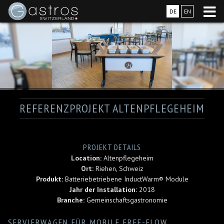
DE
EN
REFERENZPROJEKT ALTENPFLEGEHEIM
PROJEKT DETAILS
Location:
Altenpflegeheim
Ort:
Riehen, Schweiz
Produkt:
Batteriebetriebene InductWarm® Module
Jahr der Installation:
2018
Branche:
Gemeinschaftsgastronomie
SERVIERWAGEN FÜR MOBILE FREE-FLOW